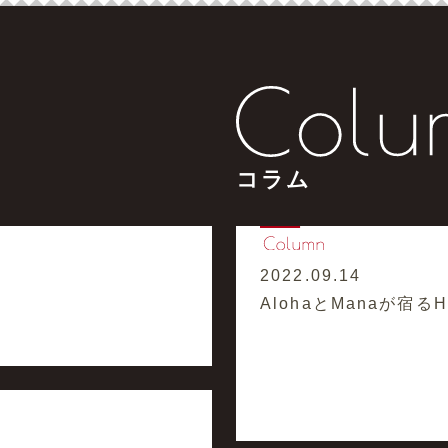
コラム
2022.09.14
AlohaとManaが宿るHaw