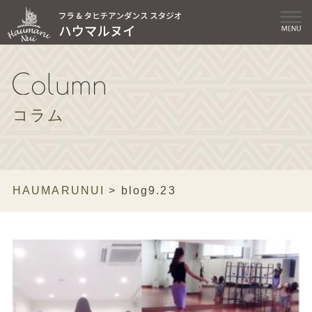
コラム
HAUMARUNUI
>
blog9.23