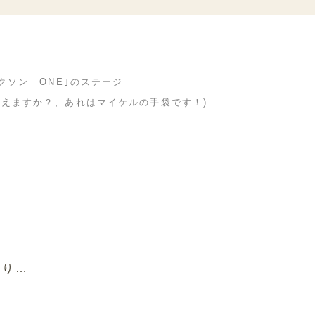
クソン ONE｣のステージ
手が見えますか？、あれはマイケルの手袋です！)
。
、
そり…