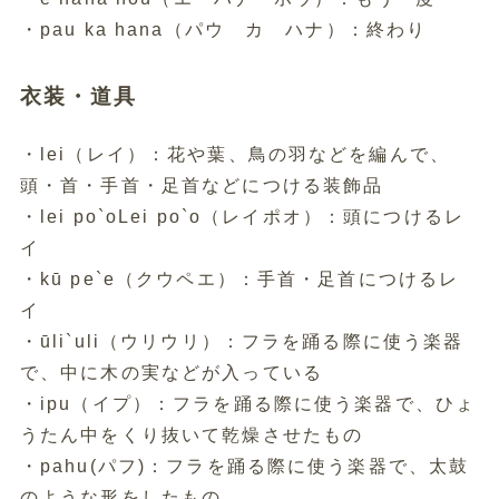
・pau ka hana（パウ カ ハナ）：終わり
衣装・道具
・lei（レイ）：花や葉、鳥の羽などを編んで、
頭・首・手首・足首などにつける装飾品
・lei po`oLei po`o（レイポオ）：頭につけるレ
イ
・kū pe`e（クウペエ）：手首・足首につけるレ
イ
・ūli`uli（ウリウリ）：フラを踊る際に使う楽器
で、中に木の実などが入っている
・ipu（イプ）：フラを踊る際に使う楽器で、ひょ
うたん中をくり抜いて乾燥させたもの
・pahu(パフ)：フラを踊る際に使う楽器で、太鼓
のような形をしたもの