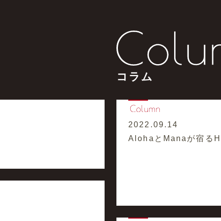
コラム
2022.09.14
AlohaとManaが宿るHaw